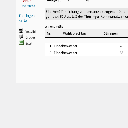
Gültige Stimmen
183
Einzeln
Übersicht
Eine Veröffentlichung von personenbezogenen Daten
Thüringen-
gemäß § 50 Absatz 2 der Thüringer Kommunalwahlor
karte
ehrenamtlich
Vollbild
Nr.
Wahlvorschlag
Stimmen
Drucken
Excel
1
Einzelbewerber
128
2
Einzelbewerber
55