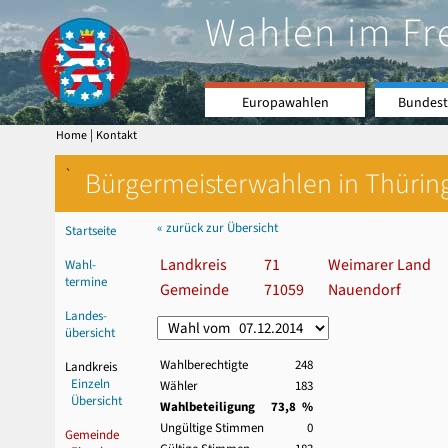
Wahlen im Fr
Europawahlen
Bundest
|
Home
Kontakt
`
Bürgermeisterwahlen in Thürin
« zurück zur Übersicht
Startseite
Landkreis
71
Weimarer Land
Wahl-
termine
Gemeinde
71059
Nauendorf
Landes-
übersicht
Wahlberechtigte
248
Landkreis
Einzeln
Wähler
183
Übersicht
Wahlbeteiligung
73,8 %
Ungültige Stimmen
0
Gemeinde