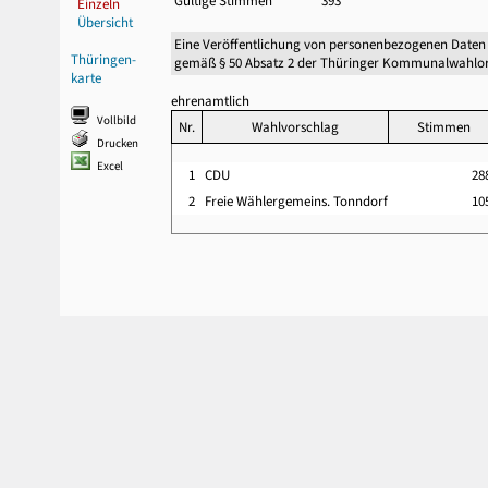
Gültige Stimmen
393
Einzeln
Übersicht
Eine Veröffentlichung von personenbezogenen Daten
Thüringen-
gemäß § 50 Absatz 2 der Thüringer Kommunalwahlor
karte
ehrenamtlich
Vollbild
Nr.
Wahlvorschlag
Stimmen
Drucken
Excel
1
CDU
2
2
Freie Wählergemeins. Tonndorf
1