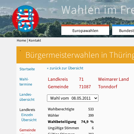
Wahlen im Fr
Europawahlen
Bundest
|
Home
Kontakt
`
Bürgermeisterwahlen in Thürin
« zurück zur Übersicht
Startseite
Landkreis
71
Weimarer Land
Wahl-
termine
Gemeinde
71087
Tonndorf
Landes-
übersicht
Wahlberechtigte
533
Landkreis
Einzeln
Wähler
399
Übersicht
Wahlbeteiligung
74,9 %
Ungültige Stimmen
6
Gemeinde