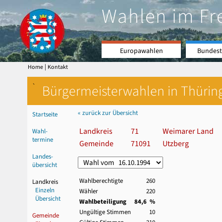
Wahlen im Fr
Europawahlen
Bundest
|
Home
Kontakt
`
Bürgermeisterwahlen in Thürin
« zurück zur Übersicht
Startseite
Landkreis
71
Weimarer Land
Wahl-
termine
Gemeinde
71091
Utzberg
Landes-
übersicht
Wahlberechtigte
260
Landkreis
Einzeln
Wähler
220
Übersicht
Wahlbeteiligung
84,6 %
Ungültige Stimmen
10
Gemeinde