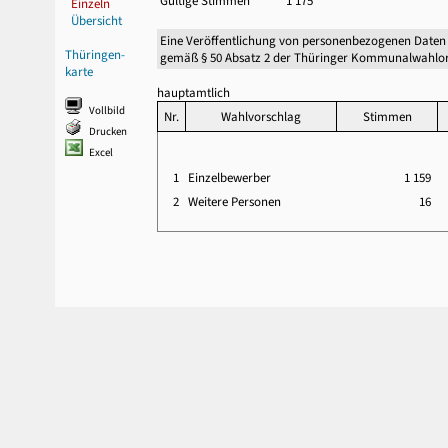
Gültige Stimmen
1 175
Einzeln
Übersicht
Eine Veröffentlichung von personenbezogenen Daten
Thüringen-
gemäß § 50 Absatz 2 der Thüringer Kommunalwahlor
karte
hauptamtlich
Vollbild
Nr.
Wahlvorschlag
Stimmen
Drucken
Excel
1
Einzelbewerber
1 159
2
Weitere Personen
16