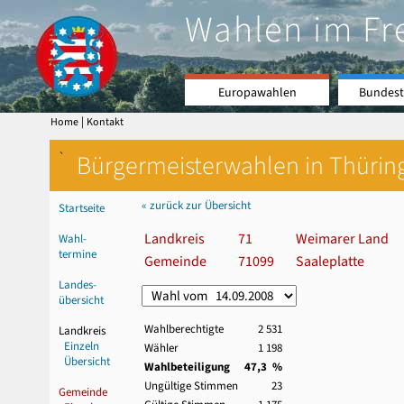
Wahlen im Fr
Europawahlen
Bundest
|
Home
Kontakt
`
Bürgermeisterwahlen in Thürin
« zurück zur Übersicht
Startseite
Landkreis
71
Weimarer Land
Wahl-
termine
Gemeinde
71099
Saaleplatte
Landes-
übersicht
Wahlberechtigte
2 531
Landkreis
Einzeln
Wähler
1 198
Übersicht
Wahlbeteiligung
47,3 %
Ungültige Stimmen
23
Gemeinde