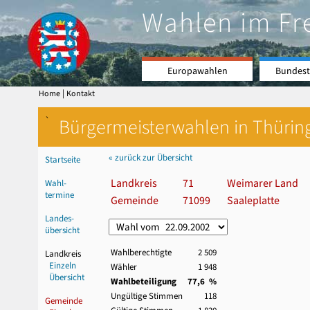
Wahlen im Fr
Europawahlen
Bundest
|
Home
Kontakt
`
Bürgermeisterwahlen in Thürin
« zurück zur Übersicht
Startseite
Landkreis
71
Weimarer Land
Wahl-
termine
Gemeinde
71099
Saaleplatte
Landes-
übersicht
Wahlberechtigte
2 509
Landkreis
Einzeln
Wähler
1 948
Übersicht
Wahlbeteiligung
77,6 %
Ungültige Stimmen
118
Gemeinde