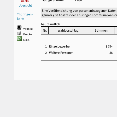
Gültige Stimmen
1 830
Einzeln
Übersicht
Eine Veröffentlichung von personenbezogenen Daten
Thüringen-
gemäß § 50 Absatz 2 der Thüringer Kommunalwahlor
karte
hauptamtlich
Vollbild
Nr.
Wahlvorschlag
Stimmen
Drucken
Excel
1
Einzelbewerber
1 794
2
Weitere Personen
36