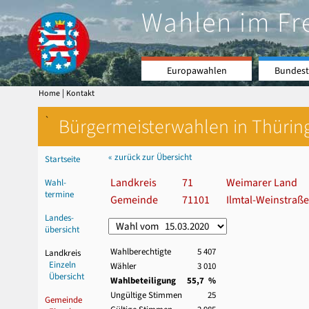
Wahlen im Fr
Europawahlen
Bundest
|
Home
Kontakt
`
Bürgermeisterwahlen in Thürin
« zurück zur Übersicht
Startseite
Landkreis
71
Weimarer Land
Wahl-
termine
Gemeinde
71101
Ilmtal-Weinstraße
Landes-
übersicht
Wahlberechtigte
5 407
Landkreis
Einzeln
Wähler
3 010
Übersicht
Wahlbeteiligung
55,7 %
Ungültige Stimmen
25
Gemeinde