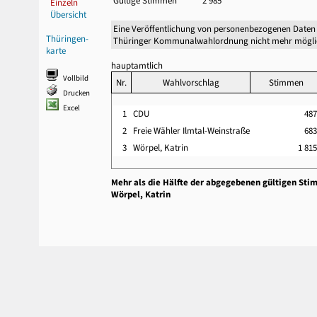
Gültige Stimmen
2 985
Einzeln
Übersicht
Eine Veröffentlichung von personenbezogenen Daten 
Thüringen-
Thüringer Kommunalwahlordnung nicht mehr mögli
karte
hauptamtlich
Vollbild
Nr.
Wahlvorschlag
Stimmen
Drucken
Excel
1
CDU
48
2
Freie Wähler Ilmtal-Weinstraße
68
3
Wörpel, Katrin
1 815
Mehr als die Hälfte der abgegebenen gültigen Sti
Wörpel, Katrin