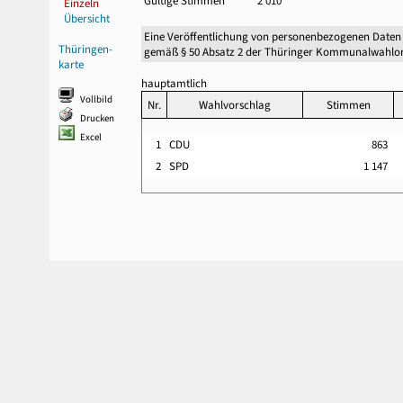
Gültige Stimmen
2 010
Einzeln
Übersicht
Eine Veröffentlichung von personenbezogenen Daten
Thüringen-
gemäß § 50 Absatz 2 der Thüringer Kommunalwahlor
karte
hauptamtlich
Vollbild
Nr.
Wahlvorschlag
Stimmen
Drucken
Excel
1
CDU
863
2
SPD
1 147