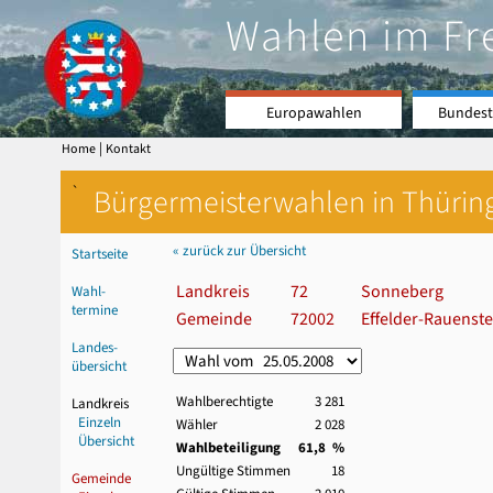
Wahlen im Fr
Europawahlen
Bundest
|
Home
Kontakt
`
Bürgermeisterwahlen in Thürin
« zurück zur Übersicht
Startseite
Landkreis
72
Sonneberg
Wahl-
termine
Gemeinde
72002
Effelder-Rauenste
Landes-
übersicht
Wahlberechtigte
3 281
Landkreis
Einzeln
Wähler
2 028
Übersicht
Wahlbeteiligung
61,8 %
Ungültige Stimmen
18
Gemeinde