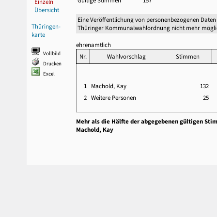
Gültige Stimmen
157
Einzeln
Übersicht
Eine Veröffentlichung von personenbezogenen Daten 
Thüringen-
Thüringer Kommunalwahlordnung nicht mehr mögli
karte
ehrenamtlich
Vollbild
Nr.
Wahlvorschlag
Stimmen
Drucken
Excel
1
Machold, Kay
132
2
Weitere Personen
25
Mehr als die Hälfte der abgegebenen gültigen Sti
Machold, Kay