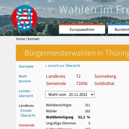
Wahlen im Fr
Europawahlen
Bundest
|
Home
Kontakt
`
Bürgermeisterwahlen in Thürin
« zurück zur Übersicht
Startseite
Landkreis
72
Sonneberg
Wahl-
termine
Gemeinde
72006
Goldisthal
Landes-
übersicht
Wahlberechtigte
311
Landkreis
Einzeln
Wähler
162
Übersicht
Wahlbeteiligung
52,1 %
Ungültige Stimmen
5
Gemeinde