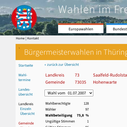
Wahlen im Fr
Europawahlen
Bundest
|
Home
Kontakt
`
Bürgermeisterwahlen in Thürin
« zurück zur Übersicht
Startseite
Landkreis
73
Saalfeld-Rudolsta
Wahl-
termine
Gemeinde
73035
Hohenwarte
Landes-
übersicht
Wahlberechtigte
128
Landkreis
Einzeln
Wähler
97
Übersicht
Wahlbeteiligung
75,8 %
Ungültige Stimmen
1
Gemeinde