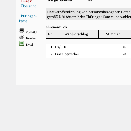
Gültige Stimmen
96
Einzeln
Übersicht
Eine Veröffentlichung von personenbezogenen Daten
Thüringen-
gemäß § 50 Absatz 2 der Thüringer Kommunalwahlor
karte
ehrenamtlich
Vollbild
Nr.
Wahlvorschlag
Stimmen
Drucken
Excel
1
HV/CDU
76
2
Einzelbewerber
20