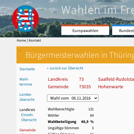
Wahlen im Fr
Europawahlen
Bundest
|
Home
Kontakt
`
Bürgermeisterwahlen in Thürin
« zurück zur Übersicht
Startseite
Landkreis
73
Saalfeld-Rudolsta
Wahl-
termine
Gemeinde
73035
Hohenwarte
Landes-
übersicht
Wahlberechtigte
131
Landkreis
Einzeln
Wähler
64
Übersicht
Wahlbeteiligung
48,9 %
Ungültige Stimmen
3
Gemeinde