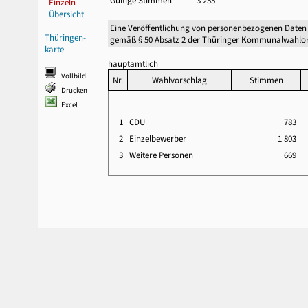
Gültige Stimmen
3 255
Einzeln
Übersicht
Eine Veröffentlichung von personenbezogenen Daten
Thüringen-
gemäß § 50 Absatz 2 der Thüringer Kommunalwahlor
karte
hauptamtlich
Vollbild
Nr.
Wahlvorschlag
Stimmen
Drucken
Excel
1
CDU
783
2
Einzelbewerber
1 803
3
Weitere Personen
669