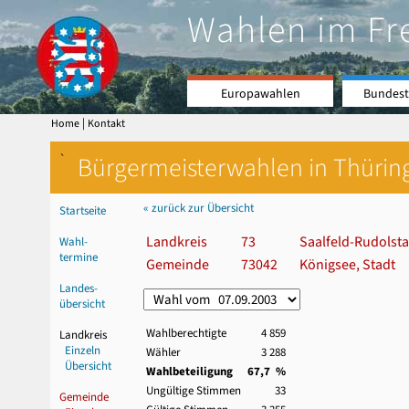
Wahlen im Fr
Europawahlen
Bundest
|
Home
Kontakt
`
Bürgermeisterwahlen in Thürin
« zurück zur Übersicht
Startseite
Landkreis
73
Saalfeld-Rudolsta
Wahl-
termine
Gemeinde
73042
Königsee, Stadt
Landes-
übersicht
Wahlberechtigte
4 859
Landkreis
Einzeln
Wähler
3 288
Übersicht
Wahlbeteiligung
67,7 %
Ungültige Stimmen
33
Gemeinde