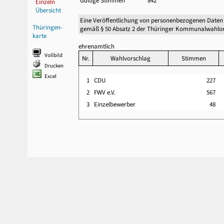
Gültige Stimmen
842
Einzeln
Übersicht
Eine Veröffentlichung von personenbezogenen Daten
Thüringen-
gemäß § 50 Absatz 2 der Thüringer Kommunalwahlor
karte
ehrenamtlich
Vollbild
Nr.
Wahlvorschlag
Stimmen
Drucken
Excel
1
CDU
227
2
FWV e.V.
567
3
Einzelbewerber
48