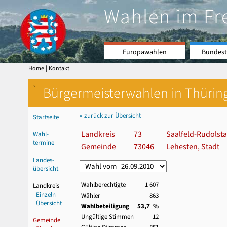
Wahlen im Fr
Europawahlen
Bundest
|
Home
Kontakt
`
Bürgermeisterwahlen in Thürin
« zurück zur Übersicht
Startseite
Landkreis
73
Saalfeld-Rudolsta
Wahl-
termine
Gemeinde
73046
Lehesten, Stadt
Landes-
übersicht
Wahlberechtigte
1 607
Landkreis
Einzeln
Wähler
863
Übersicht
Wahlbeteiligung
53,7 %
Ungültige Stimmen
12
Gemeinde