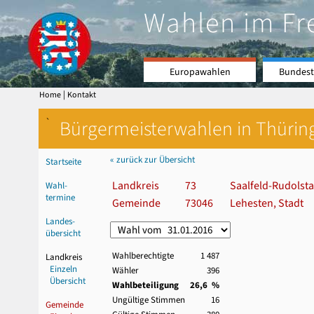
Wahlen im Fr
Europawahlen
Bundest
|
Home
Kontakt
`
Bürgermeisterwahlen in Thürin
« zurück zur Übersicht
Startseite
Landkreis
73
Saalfeld-Rudolsta
Wahl-
termine
Gemeinde
73046
Lehesten, Stadt
Landes-
übersicht
Wahlberechtigte
1 487
Landkreis
Einzeln
Wähler
396
Übersicht
Wahlbeteiligung
26,6 %
Ungültige Stimmen
16
Gemeinde