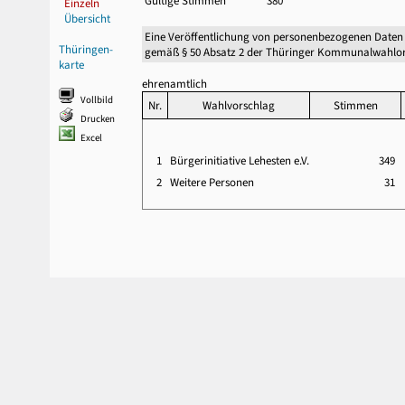
Gültige Stimmen
380
Einzeln
Übersicht
Eine Veröffentlichung von personenbezogenen Daten
Thüringen-
gemäß § 50 Absatz 2 der Thüringer Kommunalwahlor
karte
ehrenamtlich
Vollbild
Nr.
Wahlvorschlag
Stimmen
Drucken
Excel
1
Bürgerinitiative Lehesten e.V.
349
2
Weitere Personen
31