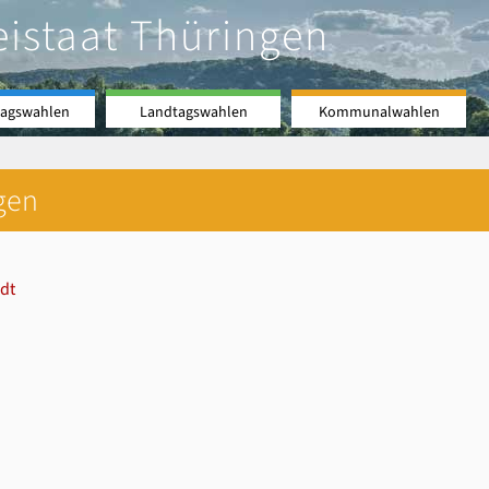
eistaat Thüringen
agswahlen
Landtagswahlen
Kommunalwahlen
gen
dt