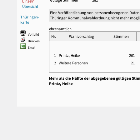
Gültige Stimmen
282
Einzeln
Übersicht
Eine Veröffentlichung von personenbezogenen Daten 
Thüringen-
Thüringer Kommunalwahlordnung nicht mehr mögli
karte
ehrenamtlich
Vollbild
Nr.
Wahlvorschlag
Stimmen
Drucken
Excel
1
Printz, Heike
261
2
Weitere Personen
21
Mehr als die Hälfte der abgegebenen gültigen Sti
Printz, Heike