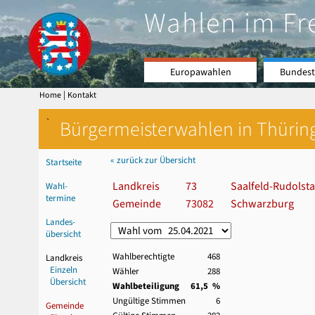
Wahlen im Fr
Europawahlen
Bundest
|
Home
Kontakt
`
Bürgermeisterwahlen in Thürin
« zurück zur Übersicht
Startseite
Landkreis
73
Saalfeld-Rudolsta
Wahl-
termine
Gemeinde
73082
Schwarzburg
Landes-
übersicht
Wahlberechtigte
468
Landkreis
Einzeln
Wähler
288
Übersicht
Wahlbeteiligung
61,5 %
Ungültige Stimmen
6
Gemeinde