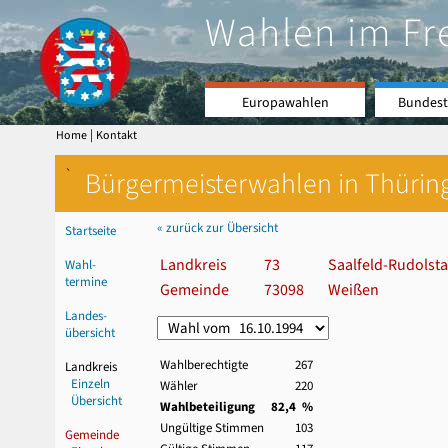
Wahlen im Fr
Europawahlen
Bundest
|
Home
Kontakt
`
Bürgermeisterwahlen in Thürin
« zurück zur Übersicht
Startseite
Landkreis
73
Saalfeld-Rudolsta
Wahl-
termine
Gemeinde
73098
Weißen
Landes-
übersicht
Wahlberechtigte
267
Landkreis
Einzeln
Wähler
220
Übersicht
Wahlbeteiligung
82,4 %
Ungültige Stimmen
103
Gemeinde