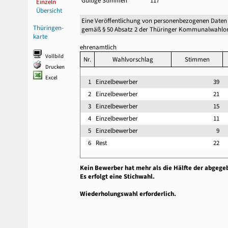
Gültige Stimmen
117
Einzeln
Übersicht
Eine Veröffentlichung von personenbezogenen Daten
Thüringen-
gemäß § 50 Absatz 2 der Thüringer Kommunalwahlor
karte
ehrenamtlich
Vollbild
Nr.
Wahlvorschlag
Stimmen
Drucken
Excel
1
Einzelbewerber
39
2
Einzelbewerber
21
3
Einzelbewerber
15
4
Einzelbewerber
11
5
Einzelbewerber
9
6
Rest
22
Kein Bewerber hat mehr als die Hälfte der abgege
Es erfolgt eine Stichwahl.
Wiederholungswahl erforderlich.