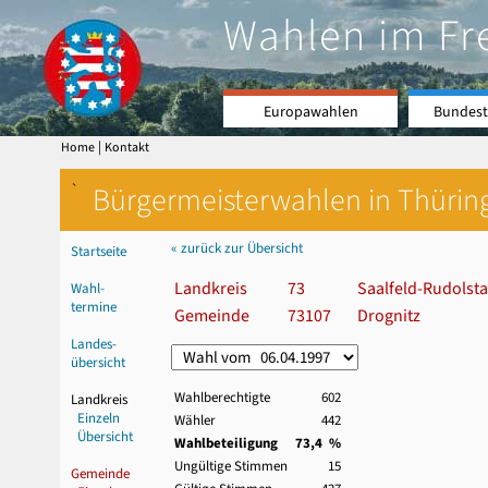
Wahlen im Fr
Europawahlen
Bundest
|
Home
Kontakt
`
Bürgermeisterwahlen in Thürin
« zurück zur Übersicht
Startseite
Landkreis
73
Saalfeld-Rudolsta
Wahl-
termine
Gemeinde
73107
Drognitz
Landes-
übersicht
Wahlberechtigte
602
Landkreis
Einzeln
Wähler
442
Übersicht
Wahlbeteiligung
73,4 %
Ungültige Stimmen
15
Gemeinde