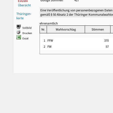
Gültige Stimmen
427
Einzeln
Übersicht
Eine Veröffentlichung von personenbezogenen Daten
Thüringen-
gemäß § 50 Absatz 2 der Thüringer Kommunalwahlor
karte
ehrenamtlich
Vollbild
Nr.
Wahlvorschlag
Stimmen
Drucken
Excel
1
FFW
370
2
FW
57