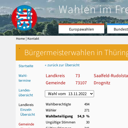
Wahlen im Fr
Europawahlen
Bundest
|
Home
Kontakt
`
Bürgermeisterwahlen in Thürin
« zurück zur Übersicht
Startseite
Landkreis
73
Saalfeld-Rudolsta
Wahl-
termine
Gemeinde
73107
Drognitz
Landes-
übersicht
Wahlberechtigte
494
Landkreis
Einzeln
Wähler
271
Übersicht
Wahlbeteiligung
54,9 %
Ungültige Stimmen
30
Gemeinde