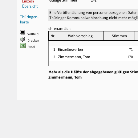
Gültige Stimmen
241
Einzeln
Übersicht
Eine Veröffentlichung von personenbezogenen Daten 
Thüringen-
Thüringer Kommunalwahlordnung nicht mehr mögli
karte
ehrenamtlich
Vollbild
Nr.
Wahlvorschlag
Stimmen
Drucken
Excel
1
Einzelbewerber
71
2
Zimmermann, Tom
170
Mehr als die Hälfte der abgegebenen gültigen Sti
Zimmermann, Tom