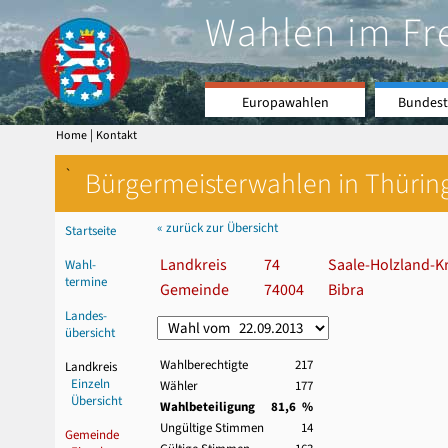
Wahlen im Fr
Europawahlen
Bundest
|
Home
Kontakt
`
Bürgermeisterwahlen in Thürin
« zurück zur Übersicht
Startseite
Landkreis
74
Saale-Holzland-Kr
Wahl-
termine
Gemeinde
74004
Bibra
Landes-
übersicht
Wahlberechtigte
217
Landkreis
Einzeln
Wähler
177
Übersicht
Wahlbeteiligung
81,6 %
Ungültige Stimmen
14
Gemeinde