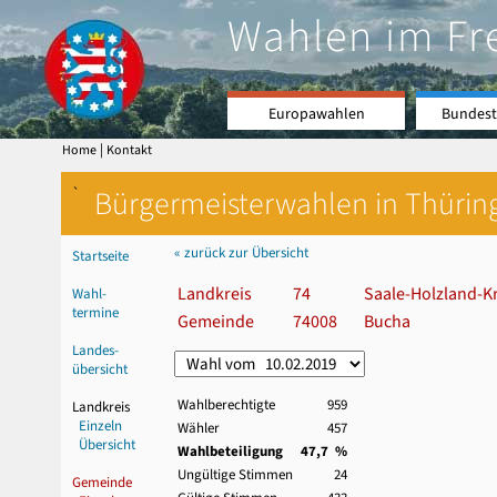
Wahlen im Fr
Europawahlen
Bundest
|
Home
Kontakt
`
Bürgermeisterwahlen in Thürin
« zurück zur Übersicht
Startseite
Landkreis
74
Saale-Holzland-Kr
Wahl-
termine
Gemeinde
74008
Bucha
Landes-
übersicht
Wahlberechtigte
959
Landkreis
Einzeln
Wähler
457
Übersicht
Wahlbeteiligung
47,7 %
Ungültige Stimmen
24
Gemeinde