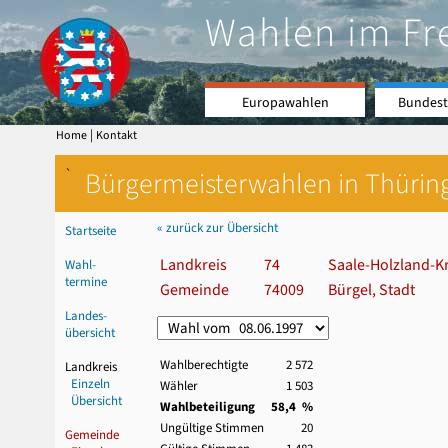
Wahlen im Fr
Europawahlen
Bundest
|
Home
Kontakt
`
Bürgermeisterwahlen in Thürin
« zurück zur Übersicht
Startseite
Landkreis
74
Saale-Holzland-Kr
Wahl-
termine
Gemeinde
74009
Bürgel, Stadt
Landes-
übersicht
Wahlberechtigte
2 572
Landkreis
Einzeln
Wähler
1 503
Übersicht
Wahlbeteiligung
58,4 %
Ungültige Stimmen
20
Gemeinde