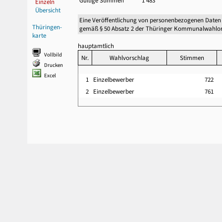
Gültige Stimmen
1 483
Einzeln
Übersicht
Eine Veröffentlichung von personenbezogenen Daten
Thüringen-
gemäß § 50 Absatz 2 der Thüringer Kommunalwahlor
karte
hauptamtlich
Vollbild
Nr.
Wahlvorschlag
Stimmen
Drucken
Excel
1
Einzelbewerber
722
2
Einzelbewerber
761