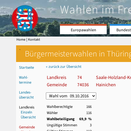
Wahlen im Fr
Europawahlen
Bundest
|
Home
Kontakt
`
Bürgermeisterwahlen in Thürin
« zurück zur Übersicht
Startseite
Landkreis
74
Saale-Holzland-Kr
Wahl-
termine
Gemeinde
74036
Hainichen
Landes-
übersicht
Wahlberechtigte
166
Landkreis
Einzeln
Wähler
116
Übersicht
Wahlbeteiligung
69,9 %
Ungültige Stimmen
3
Gemeinde