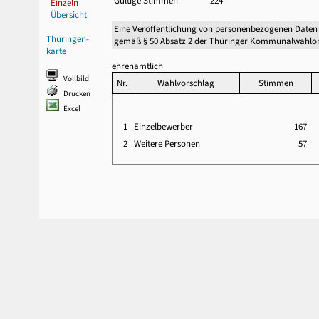
Gültige Stimmen
224
Einzeln
Übersicht
Eine Veröffentlichung von personenbezogenen Daten
Thüringen-
gemäß § 50 Absatz 2 der Thüringer Kommunalwahlor
karte
ehrenamtlich
Vollbild
Nr.
Wahlvorschlag
Stimmen
Drucken
Excel
1
Einzelbewerber
167
2
Weitere Personen
57