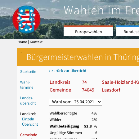
Wahlen im Fr
Europawahlen
Bundest
|
Home
Kontakt
`
Bürgermeisterwahlen in Thürin
« zurück zur Übersicht
Startseite
Landkreis
74
Saale-Holzland-Kr
Wahl-
termine
Gemeinde
74049
Laasdorf
Landes-
übersicht
Wahlberechtigte
436
Landkreis
Einzeln
Wähler
230
Übersicht
Wahlbeteiligung
52,8 %
Ungültige Stimmen
6
Gemeinde