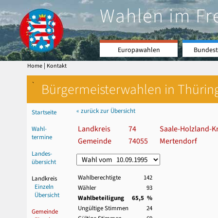
Wahlen im Fr
Europawahlen
Bundest
|
Home
Kontakt
`
Bürgermeisterwahlen in Thürin
« zurück zur Übersicht
Startseite
Landkreis
74
Saale-Holzland-Kr
Wahl-
termine
Gemeinde
74055
Mertendorf
Landes-
übersicht
Wahlberechtigte
142
Landkreis
Einzeln
Wähler
93
Übersicht
Wahlbeteiligung
65,5 %
Ungültige Stimmen
24
Gemeinde