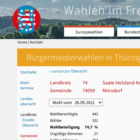
Wahlen im Fr
Europawahlen
Bundest
|
Home
Kontakt
`
Bürgermeisterwahlen in Thürin
« zurück zur Übersicht
Startseite
Landkreis
74
Saale-Holzland-Kr
Wahl-
termine
Gemeinde
74059
Mörsdorf
Landes-
übersicht
Wahlberechtigte
443
Landkreis
Einzeln
Wähler
331
Übersicht
Wahlbeteiligung
74,7 %
Ungültige Stimmen
27
Gemeinde