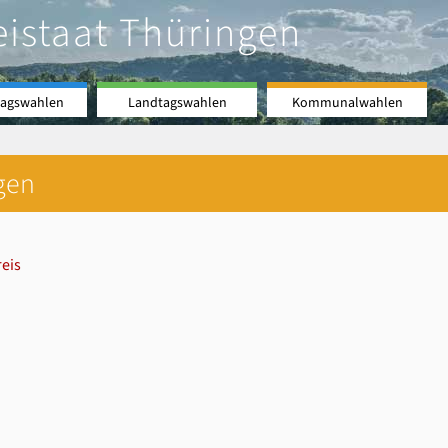
eistaat Thüringen
agswahlen
Landtagswahlen
Kommunalwahlen
gen
eis