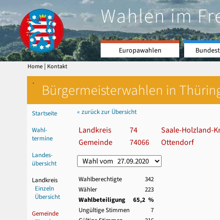
Wahlen im Fr
Europawahlen
Bundest
|
Home
Kontakt
`
Bürgermeisterwahlen in Thürin
« zurück zur Übersicht
Startseite
Landkreis
74
Saale-Holzland-Kr
Wahl-
termine
Gemeinde
74066
Ottendorf
Landes-
übersicht
Wahlberechtigte
342
Landkreis
Einzeln
Wähler
223
Übersicht
Wahlbeteiligung
65,2 %
Ungültige Stimmen
7
Gemeinde