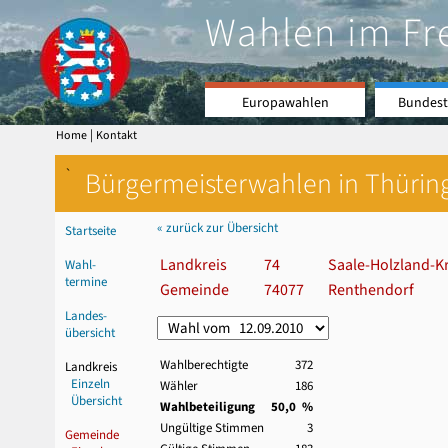
Wahlen im Fr
Europawahlen
Bundest
|
Home
Kontakt
`
Bürgermeisterwahlen in Thürin
« zurück zur Übersicht
Startseite
Landkreis
74
Saale-Holzland-Kr
Wahl-
termine
Gemeinde
74077
Renthendorf
Landes-
übersicht
Wahlberechtigte
372
Landkreis
Einzeln
Wähler
186
Übersicht
Wahlbeteiligung
50,0 %
Ungültige Stimmen
3
Gemeinde