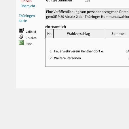
Gültige Stimmen
183
Einzeln
Übersicht
Eine Veröffentlichung von personenbezogenen Daten
Thüringen-
gemäß § 50 Absatz 2 der Thüringer Kommunalwahlor
karte
ehrenamtlich
Vollbild
Nr.
Wahlvorschlag
Stimmen
Drucken
Excel
1
Feuerwehrverein Renthendorf e.
1
2
Weitere Personen