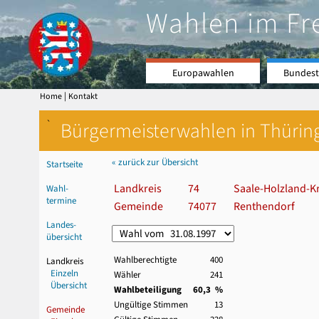
Wahlen im Fr
Europawahlen
Bundest
|
Home
Kontakt
`
Bürgermeisterwahlen in Thürin
« zurück zur Übersicht
Startseite
Landkreis
74
Saale-Holzland-Kr
Wahl-
termine
Gemeinde
74077
Renthendorf
Landes-
übersicht
Wahlberechtigte
400
Landkreis
Einzeln
Wähler
241
Übersicht
Wahlbeteiligung
60,3 %
Ungültige Stimmen
13
Gemeinde