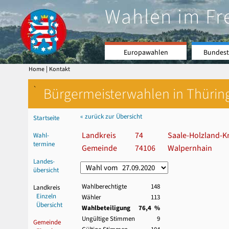
Wahlen im Fr
Europawahlen
Bundest
|
Home
Kontakt
`
Bürgermeisterwahlen in Thürin
« zurück zur Übersicht
Startseite
Landkreis
74
Saale-Holzland-Kr
Wahl-
termine
Gemeinde
74106
Walpernhain
Landes-
übersicht
Wahlberechtigte
148
Landkreis
Einzeln
Wähler
113
Übersicht
Wahlbeteiligung
76,4 %
Ungültige Stimmen
9
Gemeinde