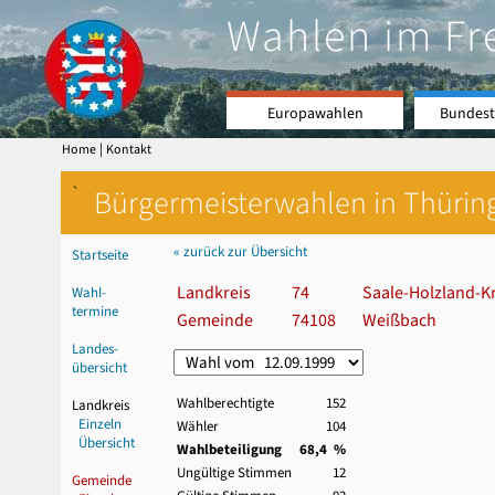
Wahlen im Fr
Europawahlen
Bundest
|
Home
Kontakt
`
Bürgermeisterwahlen in Thürin
« zurück zur Übersicht
Startseite
Landkreis
74
Saale-Holzland-Kr
Wahl-
termine
Gemeinde
74108
Weißbach
Landes-
übersicht
Wahlberechtigte
152
Landkreis
Einzeln
Wähler
104
Übersicht
Wahlbeteiligung
68,4 %
Ungültige Stimmen
12
Gemeinde