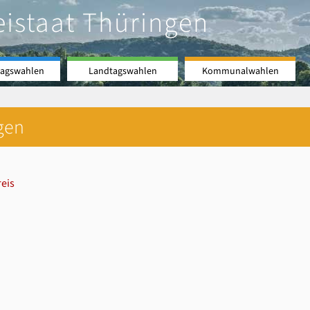
eistaat Thüringen
agswahlen
Landtagswahlen
Kommunalwahlen
gen
eis