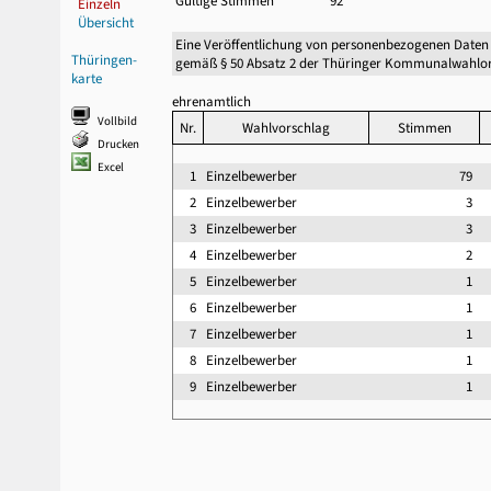
Gültige Stimmen
92
Einzeln
Übersicht
Eine Veröffentlichung von personenbezogenen Daten
Thüringen-
gemäß § 50 Absatz 2 der Thüringer Kommunalwahlor
karte
ehrenamtlich
Vollbild
Nr.
Wahlvorschlag
Stimmen
Drucken
Excel
1
Einzelbewerber
79
2
Einzelbewerber
3
3
Einzelbewerber
3
4
Einzelbewerber
2
5
Einzelbewerber
1
6
Einzelbewerber
1
7
Einzelbewerber
1
8
Einzelbewerber
1
9
Einzelbewerber
1