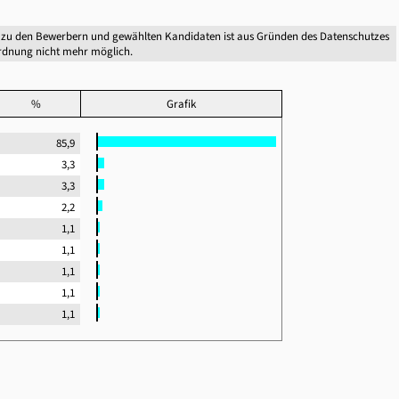
 zu den Bewerbern und gewählten Kandidaten ist aus Gründen des Datenschutzes
dnung nicht mehr möglich.
%
Grafik
85,9
3,3
3,3
2,2
1,1
1,1
1,1
1,1
1,1