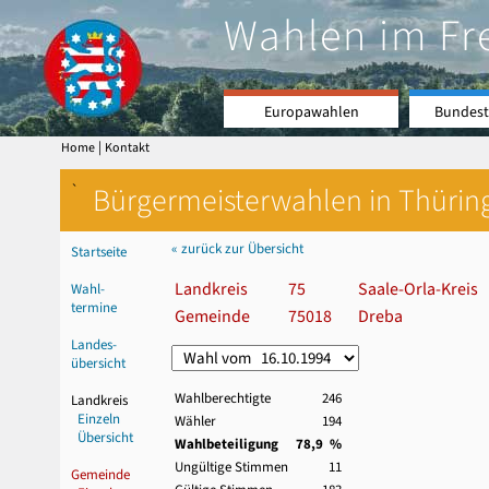
Wahlen im Fr
Europawahlen
Bundest
|
Home
Kontakt
`
Bürgermeisterwahlen in Thürin
« zurück zur Übersicht
Startseite
Landkreis
75
Saale-Orla-Kreis
Wahl-
termine
Gemeinde
75018
Dreba
Landes-
übersicht
Wahlberechtigte
246
Landkreis
Einzeln
Wähler
194
Übersicht
Wahlbeteiligung
78,9 %
Ungültige Stimmen
11
Gemeinde