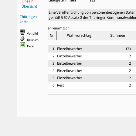
Gültige Stimmen
183
Einzeln
Übersicht
Eine Veröffentlichung von personenbezogenen Daten
Thüringen-
gemäß § 50 Absatz 2 der Thüringer Kommunalwahlor
karte
ehrenamtlich
Vollbild
Nr.
Wahlvorschlag
Stimmen
Drucken
Excel
1
Einzelbewerber
173
2
Einzelbewerber
2
3
Einzelbewerber
2
4
Einzelbewerber
2
5
Einzelbewerber
2
6
Rest
2