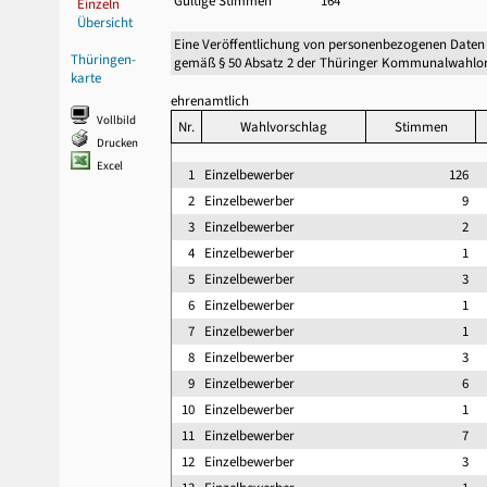
Gültige Stimmen
164
Einzeln
Übersicht
Eine Veröffentlichung von personenbezogenen Daten
Thüringen-
gemäß § 50 Absatz 2 der Thüringer Kommunalwahlor
karte
ehrenamtlich
Vollbild
Nr.
Wahlvorschlag
Stimmen
Drucken
Excel
1
Einzelbewerber
126
2
Einzelbewerber
9
3
Einzelbewerber
2
4
Einzelbewerber
1
5
Einzelbewerber
3
6
Einzelbewerber
1
7
Einzelbewerber
1
8
Einzelbewerber
3
9
Einzelbewerber
6
10
Einzelbewerber
1
11
Einzelbewerber
7
12
Einzelbewerber
3