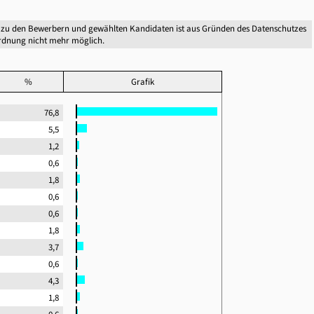
 zu den Bewerbern und gewählten Kandidaten ist aus Gründen des Datenschutzes
dnung nicht mehr möglich.
%
Grafik
76,8
5,5
1,2
0,6
1,8
0,6
0,6
1,8
3,7
0,6
4,3
1,8