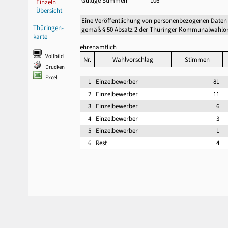
Gültige Stimmen
106
Einzeln
Übersicht
Eine Veröffentlichung von personenbezogenen Daten
Thüringen-
gemäß § 50 Absatz 2 der Thüringer Kommunalwahlor
karte
ehrenamtlich
Vollbild
Nr.
Wahlvorschlag
Stimmen
Drucken
Excel
1
Einzelbewerber
81
2
Einzelbewerber
11
3
Einzelbewerber
6
4
Einzelbewerber
3
5
Einzelbewerber
1
6
Rest
4