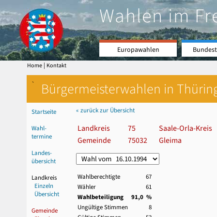
Wahlen im Fr
Europawahlen
Bundest
|
Home
Kontakt
`
Bürgermeisterwahlen in Thürin
« zurück zur Übersicht
Startseite
Landkreis
75
Saale-Orla-Kreis
Wahl-
termine
Gemeinde
75032
Gleima
Landes-
übersicht
Wahlberechtigte
67
Landkreis
Einzeln
Wähler
61
Übersicht
Wahlbeteiligung
91,0 %
Ungültige Stimmen
8
Gemeinde