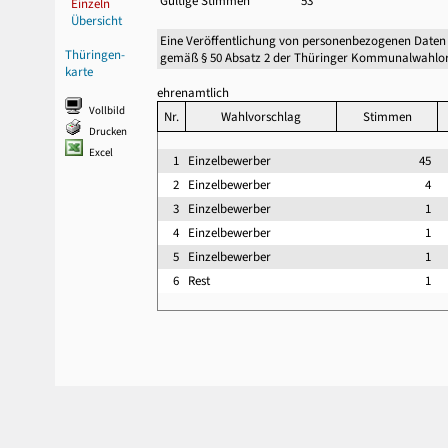
Gültige Stimmen
53
Einzeln
Übersicht
Eine Veröffentlichung von personenbezogenen Daten
Thüringen-
gemäß § 50 Absatz 2 der Thüringer Kommunalwahlor
karte
ehrenamtlich
Vollbild
Nr.
Wahlvorschlag
Stimmen
Drucken
Excel
1
Einzelbewerber
45
2
Einzelbewerber
4
3
Einzelbewerber
1
4
Einzelbewerber
1
5
Einzelbewerber
1
6
Rest
1