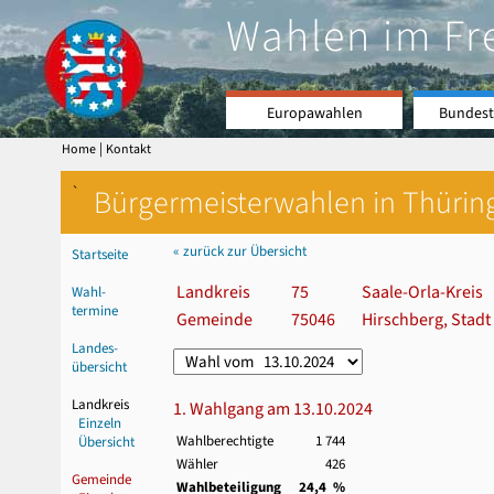
Wahlen im Fr
Europawahlen
Bundest
|
Home
Kontakt
`
Bürgermeisterwahlen in Thürin
« zurück zur Übersicht
Startseite
Landkreis
75
Saale-Orla-Kreis
Wahl-
termine
Gemeinde
75046
Hirschberg, Stadt
Landes-
übersicht
Landkreis
1. Wahlgang am 13.10.2024
Einzeln
Wahlberechtigte
1 744
Übersicht
Wähler
426
Gemeinde
Wahlbeteiligung
24,4 %