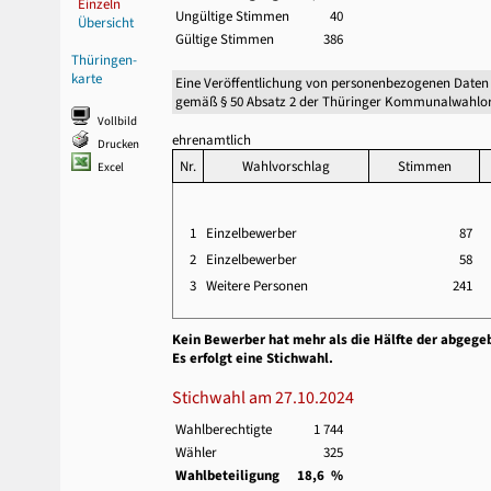
Einzeln
Ungültige Stimmen
40
Übersicht
Gültige Stimmen
386
Thüringen-
karte
Eine Veröffentlichung von personenbezogenen Daten
gemäß § 50 Absatz 2 der Thüringer Kommunalwahlor
Vollbild
ehrenamtlich
Drucken
Nr.
Wahlvorschlag
Stimmen
Excel
1
Einzelbewerber
87
2
Einzelbewerber
58
3
Weitere Personen
241
Kein Bewerber hat mehr als die Hälfte der abgege
Es erfolgt eine Stichwahl.
Stichwahl am 27.10.2024
Wahlberechtigte
1 744
Wähler
325
Wahlbeteiligung
18,6 %