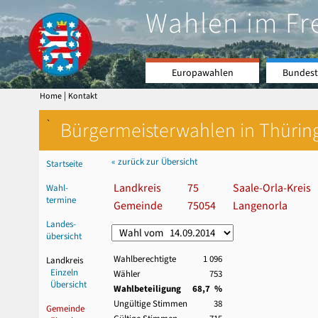
Wahlen im Fr
Europawahlen
Bundest
|
Home
Kontakt
`
Bürgermeisterwahlen in Thürin
« zurück zur Übersicht
Startseite
Landkreis
75
Saale-Orla-Kreis
Wahl-
termine
Gemeinde
75054
Langenorla
Landes-
übersicht
Wahlberechtigte
1 096
Landkreis
Einzeln
Wähler
753
Übersicht
Wahlbeteiligung
68,7 %
Ungültige Stimmen
38
Gemeinde