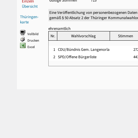
Gültige Stimmen
715
Einzeln
Übersicht
Eine Veröffentlichung von personenbezogenen Daten
Thüringen-
gemäß § 50 Absatz 2 der Thüringer Kommunalwahlor
karte
ehrenamtlich
Vollbild
Nr.
Wahlvorschlag
Stimmen
Drucken
Excel
1
CDU/Bündnis Gem. Langenorla
2
2
SPD/Offene Bürgerliste
4