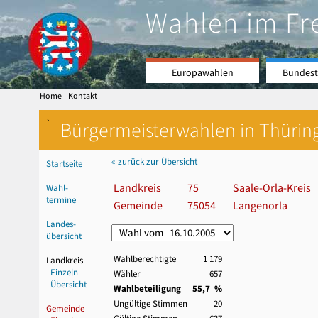
Wahlen im Fr
Europawahlen
Bundest
|
Home
Kontakt
`
Bürgermeisterwahlen in Thürin
« zurück zur Übersicht
Startseite
Landkreis
75
Saale-Orla-Kreis
Wahl-
termine
Gemeinde
75054
Langenorla
Landes-
übersicht
Wahlberechtigte
1 179
Landkreis
Einzeln
Wähler
657
Übersicht
Wahlbeteiligung
55,7 %
Ungültige Stimmen
20
Gemeinde