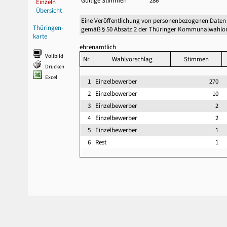
Gültige Stimmen
286
Einzeln
Übersicht
Eine Veröffentlichung von personenbezogenen Daten
Thüringen-
gemäß § 50 Absatz 2 der Thüringer Kommunalwahlor
karte
ehrenamtlich
Vollbild
Nr.
Wahlvorschlag
Stimmen
Drucken
Excel
1
Einzelbewerber
270
2
Einzelbewerber
10
3
Einzelbewerber
2
4
Einzelbewerber
2
5
Einzelbewerber
1
6
Rest
1