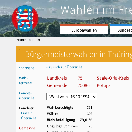
Wahlen im Fr
Europawahlen
Bundest
|
Home
Kontakt
`
Bürgermeisterwahlen in Thürin
« zurück zur Übersicht
Startseite
Landkreis
75
Saale-Orla-Kreis
Wahl-
termine
Gemeinde
75086
Pottiga
Landes-
übersicht
Wahlberechtigte
391
Landkreis
Einzeln
Wähler
309
Übersicht
Wahlbeteiligung
79,0 %
Ungültige Stimmen
23
Gemeinde