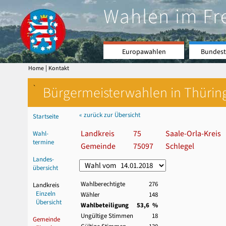
Wahlen im Fr
Europawahlen
Bundest
|
Home
Kontakt
`
Bürgermeisterwahlen in Thürin
« zurück zur Übersicht
Startseite
Landkreis
75
Saale-Orla-Kreis
Wahl-
termine
Gemeinde
75097
Schlegel
Landes-
übersicht
Wahlberechtigte
276
Landkreis
Einzeln
Wähler
148
Übersicht
Wahlbeteiligung
53,6 %
Ungültige Stimmen
18
Gemeinde