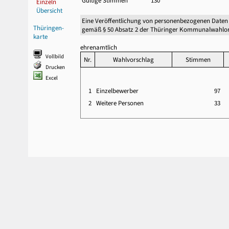
Gültige Stimmen
130
Einzeln
Übersicht
Eine Veröffentlichung von personenbezogenen Daten
Thüringen-
gemäß § 50 Absatz 2 der Thüringer Kommunalwahlor
karte
ehrenamtlich
Vollbild
Nr.
Wahlvorschlag
Stimmen
Drucken
Excel
1
Einzelbewerber
97
2
Weitere Personen
33