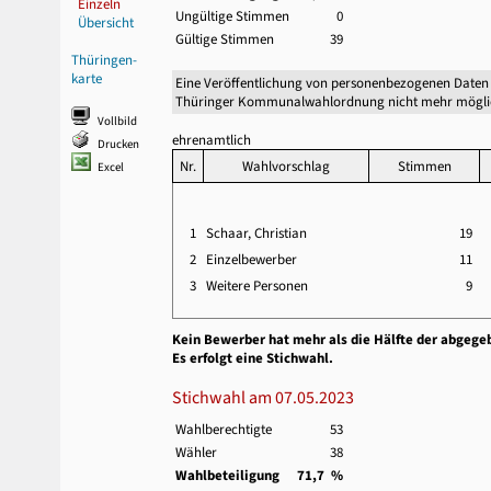
Einzeln
Ungültige Stimmen
0
Übersicht
Gültige Stimmen
39
Thüringen-
karte
Eine Veröffentlichung von personenbezogenen Daten 
Thüringer Kommunalwahlordnung nicht mehr mögli
Vollbild
ehrenamtlich
Drucken
Nr.
Wahlvorschlag
Stimmen
Excel
1
Schaar, Christian
19
2
Einzelbewerber
11
3
Weitere Personen
9
Kein Bewerber hat mehr als die Hälfte der abgege
Es erfolgt eine Stichwahl.
Stichwahl am 07.05.2023
Wahlberechtigte
53
Wähler
38
Wahlbeteiligung
71,7 %