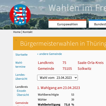
Wahlen im Fr
Europawahlen
Bundest
|
Home
Kontakt
`
Bürgermeisterwahlen in Thürin
« andere Gemeinde
Startseite
Landkreis
75
Saale-Orla-Kreis
Wahl-
termine
Gemeinde
75105
Solkwitz
Landes-
übersicht
Landkreis
1. Wahlgang am 23.04.2023
Einzeln
Wahlberechtigte
53
Übersicht
Wähler
39
Gemeinde
Wahlbeteiligung
73,6 %