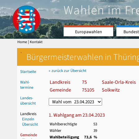
Wahlen im Fr
Europawahlen
Bundest
|
Home
Kontakt
`
Bürgermeisterwahlen in Thürin
« zurück zur Übersicht
Startseite
Landkreis
75
Saale-Orla-Kreis
Wahl-
termine
Gemeinde
75105
Solkwitz
Landes-
übersicht
Landkreis
1. Wahlgang am 23.04.2023
Einzeln
Wahlberechtigte
53
Übersicht
Wähler
39
Gemeinde
Wahlbeteiligung
73,6 %