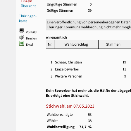
Einzeln
Ungültige Stimmen
0
Übersicht
Gültige Stimmen
39
Thüringen-
karte
Eine Veröffentlichung von personenbezogenen Daten 
Thüringer Kommunalwahlordnung nicht mehr mögli
Vollbild
ehrenamtlich
Drucken
Nr.
Wahlvorschlag
Stimmen
Excel
1
Schaar, Christian
19
2
Einzelbewerber
11
3
Weitere Personen
9
Kein Bewerber hat mehr als die Hälfte der abgege
Es erfolgt eine Stichwahl.
Stichwahl am 07.05.2023
Wahlberechtigte
53
Wähler
38
Wahlbeteiligung
71,7 %