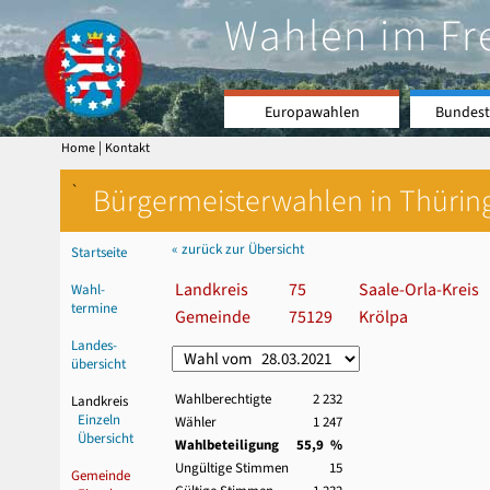
Wahlen im Fr
Europawahlen
Bundest
|
Home
Kontakt
`
Bürgermeisterwahlen in Thürin
« zurück zur Übersicht
Startseite
Landkreis
75
Saale-Orla-Kreis
Wahl-
termine
Gemeinde
75129
Krölpa
Landes-
übersicht
Wahlberechtigte
2 232
Landkreis
Einzeln
Wähler
1 247
Übersicht
Wahlbeteiligung
55,9 %
Ungültige Stimmen
15
Gemeinde