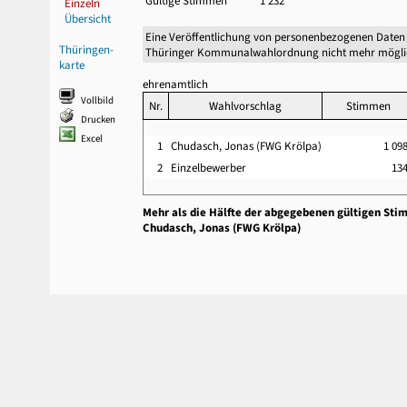
Gültige Stimmen
1 232
Einzeln
Übersicht
Eine Veröffentlichung von personenbezogenen Daten 
Thüringen-
Thüringer Kommunalwahlordnung nicht mehr mögli
karte
ehrenamtlich
Vollbild
Nr.
Wahlvorschlag
Stimmen
Drucken
Excel
1
Chudasch, Jonas (FWG Krölpa)
1 09
2
Einzelbewerber
13
Mehr als die Hälfte der abgegebenen gültigen Sti
Chudasch, Jonas (FWG Krölpa)