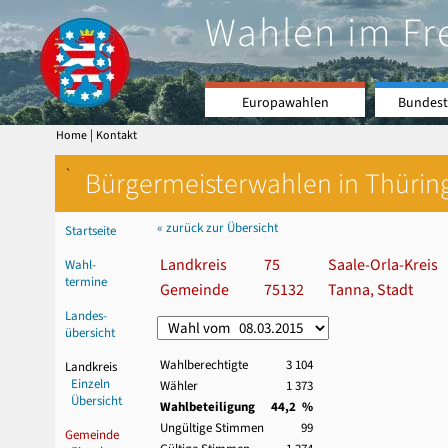
Wahlen im Fr
Europawahlen
Bundest
|
Home
Kontakt
`
Bürgermeisterwahlen in Thürin
« zurück zur Übersicht
Startseite
Landkreis
75
Saale-Orla-Kreis
Wahl-
termine
Gemeinde
75132
Tanna, Stadt
Landes-
übersicht
Wahlberechtigte
3 104
Landkreis
Einzeln
Wähler
1 373
Übersicht
Wahlbeteiligung
44,2 %
Ungültige Stimmen
99
Gemeinde