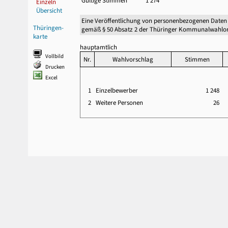
Gültige Stimmen
1 274
Einzeln
Übersicht
Eine Veröffentlichung von personenbezogenen Daten
Thüringen-
gemäß § 50 Absatz 2 der Thüringer Kommunalwahlor
karte
hauptamtlich
Vollbild
Nr.
Wahlvorschlag
Stimmen
Drucken
Excel
1
Einzelbewerber
1 248
2
Weitere Personen
26