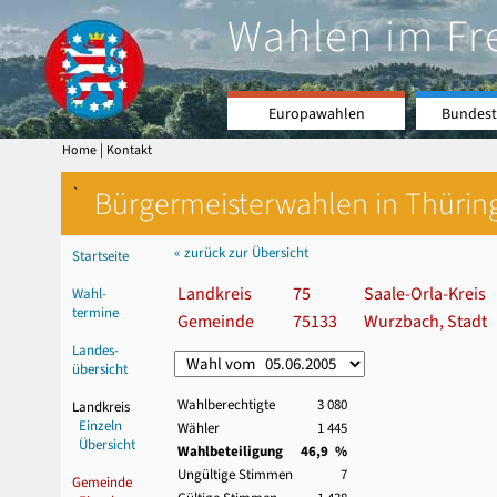
Wahlen im Fr
Europawahlen
Bundest
|
Home
Kontakt
`
Bürgermeisterwahlen in Thürin
« zurück zur Übersicht
Startseite
Landkreis
75
Saale-Orla-Kreis
Wahl-
termine
Gemeinde
75133
Wurzbach, Stadt
Landes-
übersicht
Wahlberechtigte
3 080
Landkreis
Einzeln
Wähler
1 445
Übersicht
Wahlbeteiligung
46,9 %
Ungültige Stimmen
7
Gemeinde