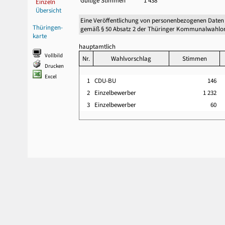
Gültige Stimmen
1 438
Einzeln
Übersicht
Eine Veröffentlichung von personenbezogenen Daten
Thüringen-
gemäß § 50 Absatz 2 der Thüringer Kommunalwahlor
karte
hauptamtlich
Vollbild
Nr.
Wahlvorschlag
Stimmen
Drucken
Excel
1
CDU-BU
146
2
Einzelbewerber
1 232
3
Einzelbewerber
60