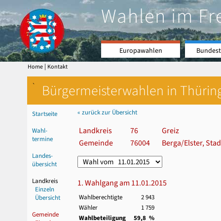
Wahlen im Fr
Europawahlen
Bundest
|
Home
Kontakt
`
Bürgermeisterwahlen in Thürin
« zurück zur Übersicht
Startseite
Landkreis
76
Greiz
Wahl-
termine
Gemeinde
76004
Berga/Elster, Stad
Landes-
übersicht
Landkreis
1. Wahlgang am 11.01.2015
Einzeln
Wahlberechtigte
2 943
Übersicht
Wähler
1 759
Gemeinde
Wahlbeteiligung
59,8 %