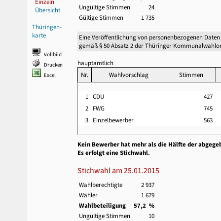
Einzeln
Ungültige Stimmen
24
Übersicht
Gültige Stimmen
1 735
Thüringen-
karte
Eine Veröffentlichung von personenbezogenen Daten
gemäß § 50 Absatz 2 der Thüringer Kommunalwahlor
Vollbild
hauptamtlich
Drucken
Nr.
Wahlvorschlag
Stimmen
Excel
1
CDU
427
2
FWG
745
3
Einzelbewerber
563
Kein Bewerber hat mehr als die Hälfte der abgege
Es erfolgt eine Stichwahl.
Stichwahl am 25.01.2015
Wahlberechtigte
2 937
Wähler
1 679
Wahlbeteiligung
57,2 %
Ungültige Stimmen
10