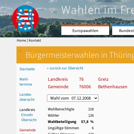
Wahlen im Fr
Europawahlen
Bundest
|
Home
Kontakt
`
Bürgermeisterwahlen in Thürin
« zurück zur Übersicht
Startseite
Landkreis
76
Greiz
Wahl-
termine
Gemeinde
76006
Bethenhausen
Landes-
übersicht
Wahlberechtigte
218
Landkreis
Einzeln
Wähler
126
Übersicht
Wahlbeteiligung
57,8 %
Ungültige Stimmen
6
Gemeinde