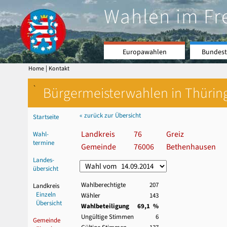
Wahlen im Fr
Europawahlen
Bundest
|
Home
Kontakt
`
Bürgermeisterwahlen in Thürin
« zurück zur Übersicht
Startseite
Landkreis
76
Greiz
Wahl-
termine
Gemeinde
76006
Bethenhausen
Landes-
übersicht
Wahlberechtigte
207
Landkreis
Einzeln
Wähler
143
Übersicht
Wahlbeteiligung
69,1 %
Ungültige Stimmen
6
Gemeinde