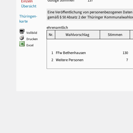
Gültige Stimmen
137
Einzeln
Übersicht
Eine Veröffentlichung von personenbezogenen Daten
Thüringen-
gemäß § 50 Absatz 2 der Thüringer Kommunalwahlor
karte
ehrenamtlich
Vollbild
Nr.
Wahlvorschlag
Stimmen
Drucken
Excel
1
FFw Bethenhausen
130
2
Weitere Personen
7