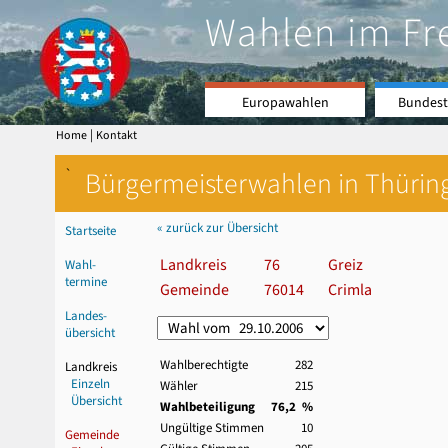
Wahlen im Fr
Europawahlen
Bundest
|
Home
Kontakt
`
Bürgermeisterwahlen in Thürin
« zurück zur Übersicht
Startseite
Landkreis
76
Greiz
Wahl-
termine
Gemeinde
76014
Crimla
Landes-
übersicht
Wahlberechtigte
282
Landkreis
Einzeln
Wähler
215
Übersicht
Wahlbeteiligung
76,2 %
Ungültige Stimmen
10
Gemeinde