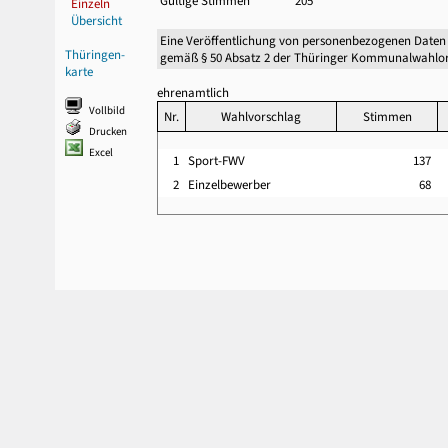
Gültige Stimmen
205
Einzeln
Übersicht
Eine Veröffentlichung von personenbezogenen Daten
Thüringen-
gemäß § 50 Absatz 2 der Thüringer Kommunalwahlor
karte
ehrenamtlich
Vollbild
Nr.
Wahlvorschlag
Stimmen
Drucken
Excel
1
Sport-FWV
137
2
Einzelbewerber
68