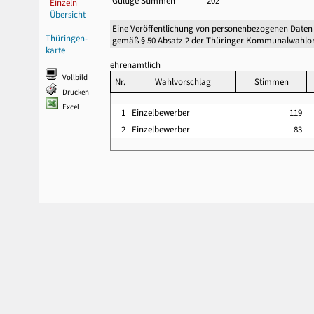
Gültige Stimmen
202
Einzeln
Übersicht
Eine Veröffentlichung von personenbezogenen Daten
Thüringen-
gemäß § 50 Absatz 2 der Thüringer Kommunalwahlor
karte
ehrenamtlich
Vollbild
Nr.
Wahlvorschlag
Stimmen
Drucken
Excel
1
Einzelbewerber
119
2
Einzelbewerber
83