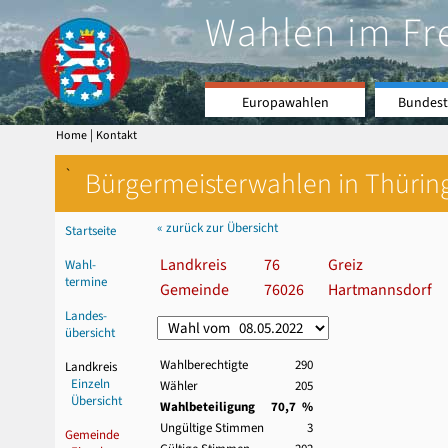
Wahlen im Fr
Europawahlen
Bundest
|
Home
Kontakt
`
Bürgermeisterwahlen in Thürin
« zurück zur Übersicht
Startseite
Landkreis
76
Greiz
Wahl-
termine
Gemeinde
76026
Hartmannsdorf
Landes-
übersicht
Wahlberechtigte
290
Landkreis
Einzeln
Wähler
205
Übersicht
Wahlbeteiligung
70,7 %
Ungültige Stimmen
3
Gemeinde