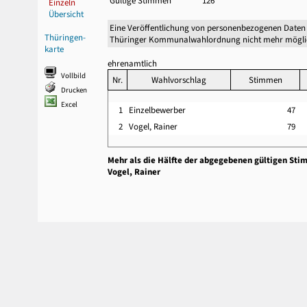
Gültige Stimmen
126
Einzeln
Übersicht
Eine Veröffentlichung von personenbezogenen Daten 
Thüringen-
Thüringer Kommunalwahlordnung nicht mehr mögli
karte
ehrenamtlich
Vollbild
Nr.
Wahlvorschlag
Stimmen
Drucken
Excel
1
Einzelbewerber
47
2
Vogel, Rainer
79
Mehr als die Hälfte der abgegebenen gültigen Sti
Vogel, Rainer