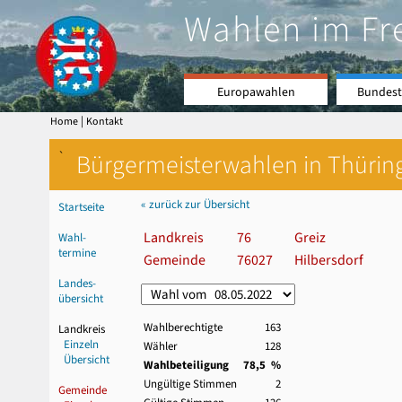
Wahlen im Fr
Europawahlen
Bundest
|
Home
Kontakt
`
Bürgermeisterwahlen in Thürin
« zurück zur Übersicht
Startseite
Landkreis
76
Greiz
Wahl-
termine
Gemeinde
76027
Hilbersdorf
Landes-
übersicht
Wahlberechtigte
163
Landkreis
Einzeln
Wähler
128
Übersicht
Wahlbeteiligung
78,5 %
Ungültige Stimmen
2
Gemeinde